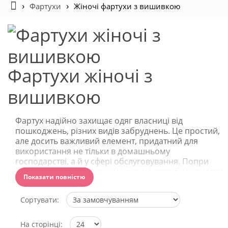
Фартухи
Жіночі фартухи з вишивкою
Фартухи жіночі з
вишивкою
Фартух надійно захищає одяг власниці від
пошкоджень, різних видів забруднень. Це простий,
але досить важливий елемент, придатний для
використання не тільки в домашньому
господарстві, а й у сфері обслуговування. Попри
чисто практичне призначення, не потрібно скидати
Показати повністю
з рахунків зовнішню привабливість. Прикольний
фартух для жінки – джерело позитиву, гарного
Сортувати:
настрою, тому будь-яку, навіть найскладнішу
роботу, виконувати набагато легше.
На сторінці: