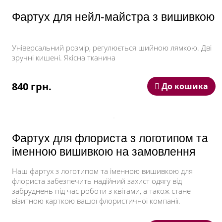
На вибір пропонується три кольори:
Фартух для нейл-майстра з вишивкою
синій;
бежевий;
Універсальний розмір, регулюється шийною лямкою. Дві
чорний.
зручні кишені. Якісна тканина
Це не випадково, адже такі відтінки відмінно
комбінуються з іншими та є прекрасною основою
840 грн.
До кошика
для різноколірної вишивки. У створенні дизайну ви
можете взяти участь особисто. Розкажіть нашим
дизайнерам про свій задум – ми постараємося
втілити його в життя. Якщо нічого конкретного в
голову не приходить, скористайтеся нашим
Фартух для флориста з логотипом та
каталогом, в якому є величезний вибір корон,
монограм, шрифтів, смішних картинок.
іменною вишивкою на замовлення
Наш фартух з логотипом та іменною вишивкою для
флориста забезпечить надійний захист одягу від
забруднень під час роботи з квітами, а також стане
візитною карткою вашої флористичної компанії.