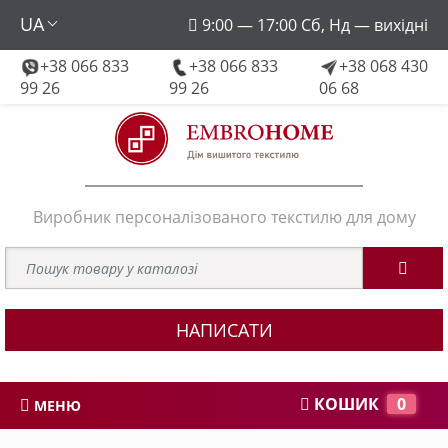
UA
9:00 — 17:00 Сб, Нд — вихідні
+38 066 833
+38 066 833
+38 068 430
embroforhome@gmail.com
99 26
99 26
06 68
Виробник персоналізованого текстилю для дому
НАПИСАТИ
КОШИК
0
МЕНЮ