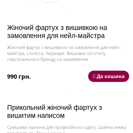
Кому варто замовити
Жіночий фартух з веселим написом можна
замовити для дівчат багатьох професій. В силу
особливостей роботи, його часто носять:
Жіночий фартух з вишивкою на
кухарі;
замовлення для нейл-майстра
офіціантки;
нейл-майстрині;
Жіночий фартух з вишивкою на замовлення для нейл-
перукарки;
майстра, стиліста, перукаря. Вишивка логотипу
флористки;
персонального бренду на замовлення.
стилістки;
барменки;
990 грн.
закрійниці;
До кошика
садівниці-декораторки.
Оригінальний фартушок легко стане частиною
уніформи. Аксесуар здатний підняти престиж
закладу, продемонструвати оточенню, що
Прикольний жіночий фартух з
адміністрація проявляє турботу та увагу щодо
вишитим написом
персоналу. Про замовлення партії виробів варто
задуматися власникам барів, ресторанів, готелів,
Сумішева тканина для професійного одягу. Шийна лямка
SPA-салонів, продуктових магазинів та інших