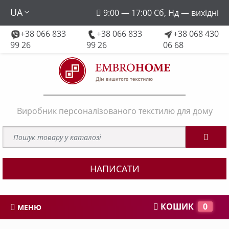
UA
9:00 — 17:00 Сб, Нд — вихідні
+38 066 833
+38 066 833
+38 068 430
embroforhome@gmail.com
99 26
99 26
06 68
Виробник персоналізованого текстилю для дому
НАПИСАТИ
КОШИК
0
МЕНЮ