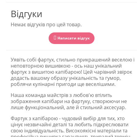
Відгуки
Немає відгуків про цей товар.
Написати відгук
Уявіть собі фартух, стильно прикрашений веселою і
неповторною вишивкою - ось наш унікальний
фартук з вишитою капібарою! Цей чарівний звірок
додасть вашому образу унікальність та гумор,
роблячи кулінарні пригоди ще веселішими.
Наша команда майстрів з любов'ю втілить
зображення капібари на фартуку, створюючи не
лише функціональний, але й стильний аксесуар.
Фартук з капібарою - чудовий вибір для тих, хто
цінує незвичайні деталі та любить підкреслювати
свою індивідуальність. Високоякісні матеріали та
професійна вишивка гарантують тривалий термін