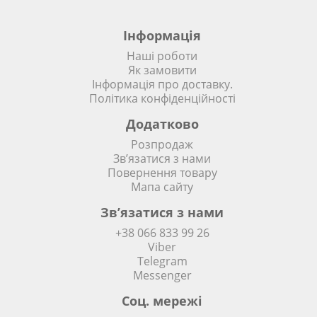
фахівцями, що мають високу кваліфікацію.
Дизайнери пропонують великий вибір шрифтів,
Інформація
стилізованих монограм та корон. Якщо хочете
розмістити на виробі прикольний напис, добре
Наші роботи
побажання, зробити таке можна без проблем.
Як замовити
Фахівці готові нанести будь-яке незвичайне,
Інформація про доставку.
стильне зображення – широка колірна палітра
Політика конфіденційності
німецьких ниток Gunold цілком це дозволяє.
Додатково
Розкажіть менеджеру про свій задум, і ми
неодмінно постараємося втілити його в життя.
Розпродаж
Проявіть творчі здібності та разом із нами створіть
Зв’язатися з нами
оригінальний аксесуар для рідної людини.
Повернення товару
Мапа сайту
Зв’язатися з нами
+38 066 833 99 26
Viber
Telegram
Messenger
Соц. мережi