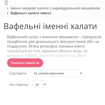
Іменні махрові халати з індивідуальною вишивкою
Вафельні халати іменні
Вафельні іменні халати
Вафельний халат з іменною вишивкою – прекрасне
придбання для домашнього використання або на
подарунок. М'яка рельєфна тканина ніжно
торкається до тіла, відмінно вбирає воду, не
викликає алергії. Доречна така річ і у сфері
обслуговування. Сьогодні жоден пристойний
Показати повністю
готель, СПА, барбершоп, фітнес-клуб, масажний
центр й салон краси не обходиться без такої
Сортувати:
приналежності.
Вдома літній халатик з рифленої тканини гарно
На сторінці:
надіти після душа, прийняття ванни, відвідування
лазні. Зручно в ньому просто повалятися на дивані,
влаштуватися із книжкою в затишному кріслі.