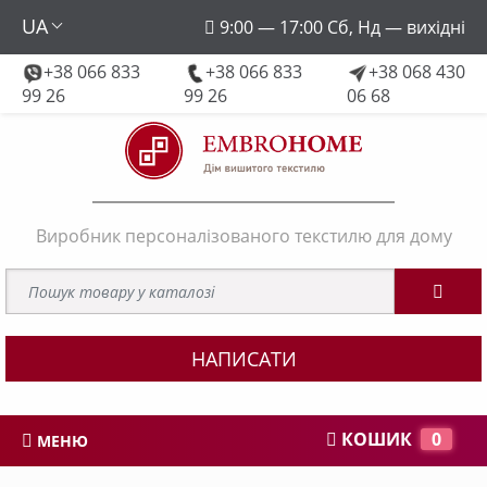
UA
9:00 — 17:00 Сб, Нд — вихідні
+38 066 833
+38 066 833
+38 068 430
embroforhome@gmail.com
99 26
99 26
06 68
Виробник персоналізованого текстилю для дому
НАПИСАТИ
КОШИК
0
МЕНЮ