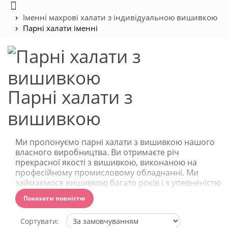
Іменні махрові халати з індивідуальною вишивкою
Парні халати іменні
Парні халати з
вишивкою
Ми пропонуємо парні халати з вишивкою нашого
власного виробництва. Ви отримаєте річ
прекрасної якості з вишивкою, виконаною на
професійному промисловому обладнанні. Ми
займаємося вишивкою багато років і з упевненістю
гарантуємо, що зображення не втратить колір і
Показати повністю
буде радувати власника речі дуже довго.
Для пошиття халатів ми використовуємо 100%
Сортувати: