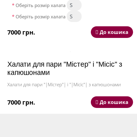
Оберіть розмір халата
Оберіть розмір халата
7000 грн.
До кошика
Халати для пари "Містер" і "Місіс" з
капюшонами
Халати для пари "|Містер"| і "|Місіс"| з капюшонами
7000 грн.
До кошика