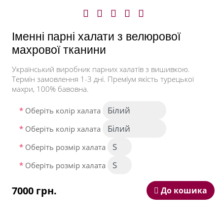
Дизайн комп'ютерної вишивки розробляється з
урахуванням побажань замовника і кожен макет
обов'язково узгоджується перед вишивкою.
Іменні парні халати з велюрової
Іменна вишивка на парних халатах - це красивий і
махрової тканини
благородний спосіб підкреслити те, що двох людей
об'єднує більше, ніж просто спільне прізвище.
Сподіваємося, наші затишні махрові халати стають
Український виробник парних халатів з вишивкою.
частинкою важливих сімейних традицій і радують
Термін замовлення 1-3 дні. Преміум якість турецької
своїх володарів.
махри, 100% бавовна.
Оберіть колір халата
Оберіть колір халата
Оберіть розмір халата
Оберіть розмір халата
7000 грн.
До кошика