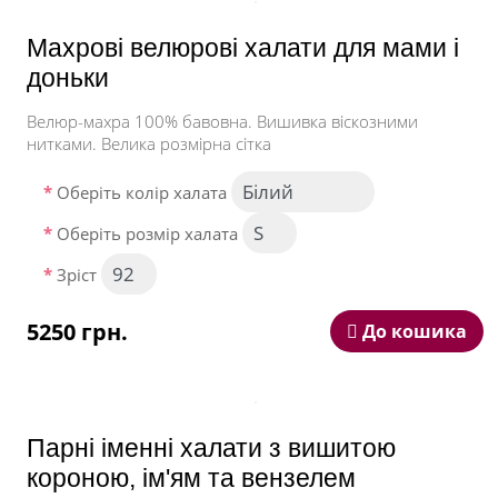
Махрові велюрові халати для мами і
доньки
Велюр-махра 100% бавовна. Вишивка віскозними
нитками. Велика розмірна сітка
Оберіть колір халата
Оберіть розмір халата
Зріст
5250 грн.
До кошика
Парні іменні халати з вишитою
короною, ім'ям та вензелем