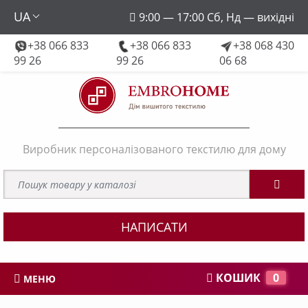
UA
9:00 — 17:00 Сб, Нд — вихідні
+38 066 833
+38 066 833
+38 068 430
embroforhome@gmail.com
99 26
99 26
06 68
Виробник персоналізованого текстилю для дому
НАПИСАТИ
КОШИК
0
МЕНЮ