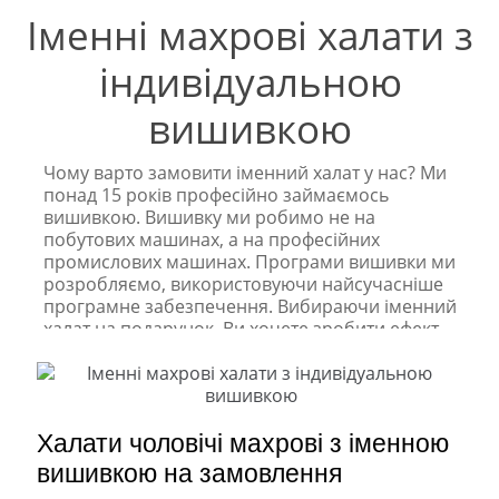
Іменні махрові халати з
індивідуальною
вишивкою
Чому варто замовити іменний халат у нас? Ми
понад 15 років професійно займаємось
вишивкою. Вишивку ми робимо не на
побутових машинах, а на професійних
промислових машинах. Програми вишивки ми
розробляємо, використовуючи найсучасніше
програмне забезпечення. Вибираючи іменний
халат на подарунок, Ви хочете зробити ефект
Вау! Сам халат, навіть найякісніший, викликає
радість, але вишивка індивідуальна, виконана
якісно, ​​здатна викликати дуже яскраві емоції!
Крім програм та машин у нас працюють фахівці
дуже високого рівня. Кожен спеціаліст працює у
Халати чоловічі махрові з іменною
нас не менше 7 років! Кожен халат ми шиємо
вишивкою на замовлення
саме для Вас, тому нам не важко буде