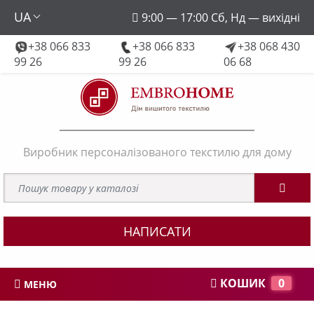
UA
9:00 — 17:00 Сб, Нд — вихідні
+38 066 833
+38 066 833
+38 068 430
embroforhome@gmail.com
99 26
99 26
06 68
Виробник персоналізованого текстилю для дому
НАПИСАТИ
КОШИК
0
МЕНЮ