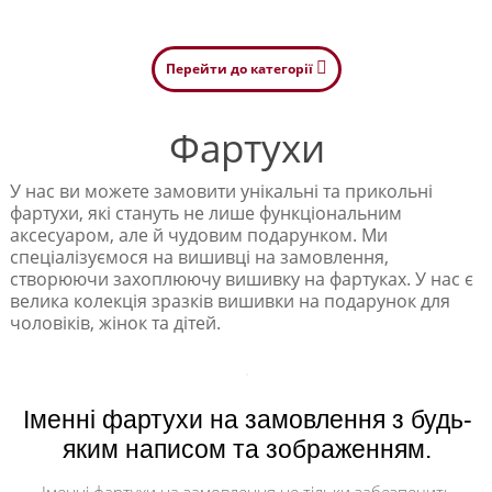
Перейти до категорії
Фартухи
У нас ви можете замовити унікальні та прикольні
фартухи, які стануть не лише функціональним
аксесуаром, але й чудовим подарунком. Ми
спеціалізуємося на вишивці на замовлення,
створюючи захоплюючу вишивку на фартуках. У нас є
велика колекція зразків вишивки на подарунок для
чоловіків, жінок та дітей.
Наші фартухи піднімуть настрій і додадуть стилю до
кулінарних занять або майстер-класів. Ви можете
вибрати з різноманітних дизайнів або подати свій
Іменні фартухи на замовлення з будь-
унікальний малюнок - ми з задоволенням втілимо
яким написом та зображенням.
його у вишивці.
Шукаєте оригінальний подарунок для чоловіка, який