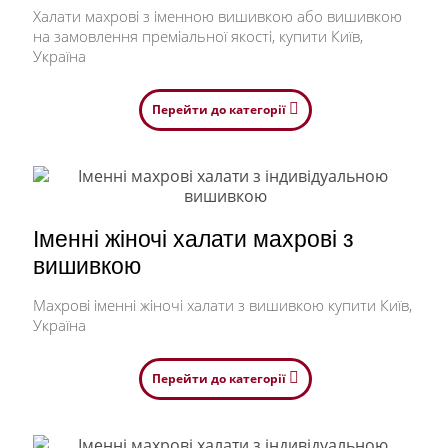
вкоротити/подовжити, наприклад, рукав. І
Халати махрові з іменною вишивкою або вишивкою
звичайно ж, наша продукція: іменні халати,
на замовлення преміальної якості, купити Київ,
рушники-всі найвідміннішої якості і тільки з
Україна
натуральних матеріалів. Підбір ідеального
презенту – справа відповідальна. Процес може
зайняти кілька днів або навіть тижнів, адже
Перейти до категорії
кожен із нас має власні очікування. Тому при
виборі особливого ідеального халата
постарайтеся мати
Іменні жіночі халати махрові з
вишивкою
Махрові іменні жіночі халати з вишивкою купити Київ,
Україна
Перейти до категорії