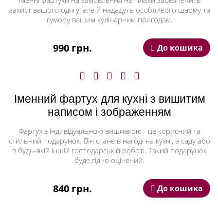
Іменні фартухи на замовлення не тільки забезпечить
любить готувати на грилі? Ми створимо фартук із його
захист вашого одягу, але й нададуть особливого шарму та
улюбленим кумедним слоганом чи зображенням. Для
гумору вашим кулінарним пригодам.
улюблених жінок у нас є фартуки з витонченими
вишивками, які нададуть елегантність вашому образу
990 грн.
на кухні.
До кошика
Ми також раді запропонувати послугу вишивки
логотипів на замовлення від 1 штуки. Це ідеальний
спосіб виділити ваш бренд або зробити
персоналізований подарунок для бізнес-партнера.
Іменний фартух для кухні з вишитим
написом і зображенням
Оберіть стиль, колір та дизайн - решта залишайте нас.
Ми гарантуємо, що кожен фартук з вишивкою буде
унікальним і підкреслить ваш індивідуальний стиль.
Фартух з індивідуальною вишивкою - це корисний та
стильний подарунок. Він стане в нагоді на кухні, в саду або
в будь-якій іншій господарській роботі. Такий подарунок
буде гідно оцінений.
840 грн.
До кошика