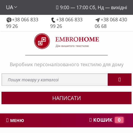
UA
9:00 — 17:00 Сб, Нд — вихідні
+38 066 833
+38 066 833
+38 068 430
embroforhome@gmail.com
99 26
99 26
06 68
Виробник персоналізованого текстилю для дому
НАПИСАТИ
КОШИК
0
МЕНЮ