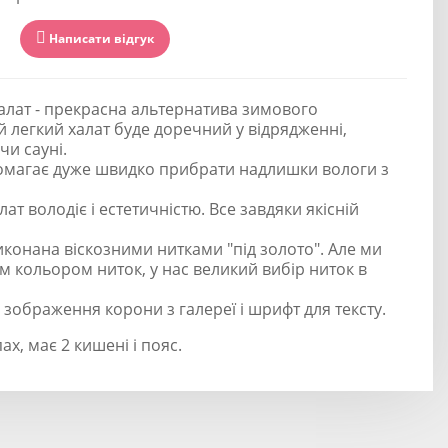
Написати відгук
лат - прекрасна альтернатива зимового
й легкий халат буде доречний у відрядженні,
чи сауні.
омагає дуже швидко прибрати надлишки вологи з
лат володіє і естетичністю. Все завдяки якісній
иконана віскозними нитками "під золото". Але ми
 кольором ниток, у нас великий вибір ниток в
зображення корони з галереї і шрифт для тексту.
ах, має 2 кишені і пояс.