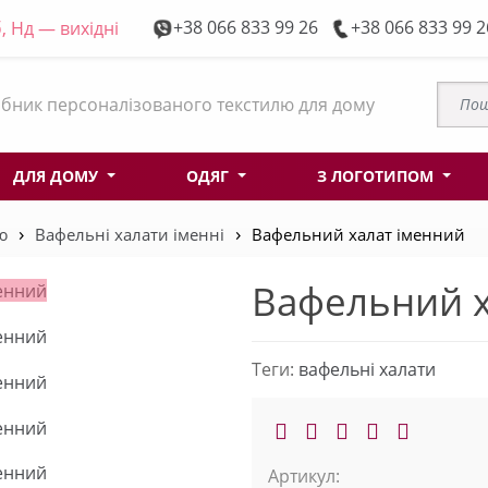
+38 066 833 99 26
+38 066 833 99 2
, Нд — вихідні
бник персоналізованого текстилю для дому
ДЛЯ ДОМУ
ОДЯГ
З ЛОГОТИПОМ
ю
Вафельні халати іменні
Вафельний халат іменний
Вафельний х
Теги:
вафельні халати
Артикул: