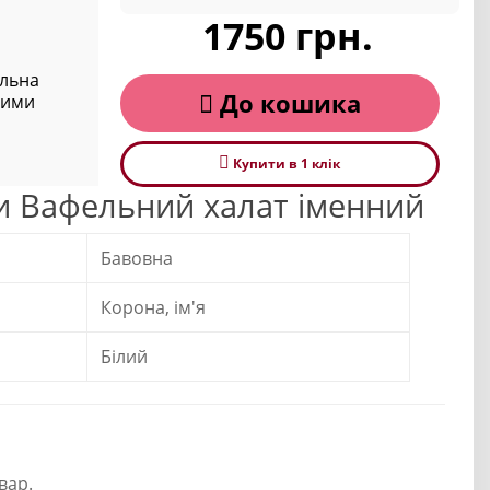
1750 грн.
ельна
До кошика
ними
Купити в 1 клiк
и Вафельний халат іменний
Бавовна
Корона, ім'я
Білий
вар.