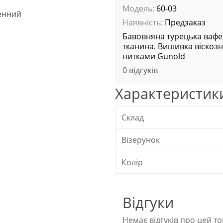
Модель:
60-03
Наявність:
Предзаказ
Бавовняна турецька ваф
тканина. Вишивка віскоз
нитками Gunold
0 відгуків
Характеристик
Склад
Візерунок
Колір
Відгуки
Немає відгуків про цей то