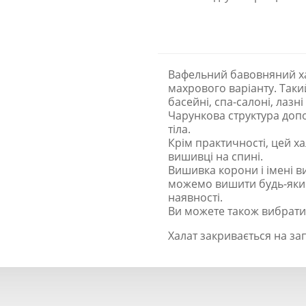
Вафельний бавовняний ха
махрового варіанту. Таки
басейні, спа-салоні, лазні 
Чарункова структура доп
тіла.
Крім практичності, цей ха
вишивці на спині.
Вишивка корони і імені в
можемо вишити будь-яким
наявності.
Ви можете також вибрати 
Халат закривається на зап