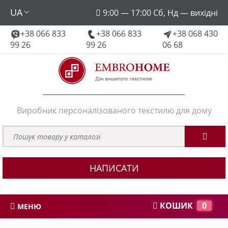
UA
9:00 — 17:00 Сб, Нд — вихідні
+38 066 833
+38 066 833
+38 068 430
embroforhome@gmail.com
99 26
99 26
06 68
Виробник персоналізованого текстилю для дому
НАПИСАТИ
КОШИК
0
МЕНЮ