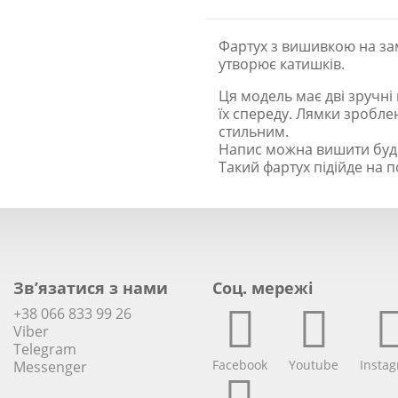
Фартух з вишивкою на зам
утворює катишків.
Ця модель має дві зручні 
їх спереду. Лямки зробле
стильним.
Напис можна вишити буд
Такий фартух підійде на по
Зв’язатися з нами
Соц. мережi
+38 066 833 99 26
Viber
Telegram
Facebook
Youtube
Insta
Messenger