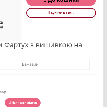
Купити в 1 клiк
ка
ні
и Фартух з вишивкою на
Бежевий
вар.
Написати відгук