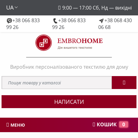
UA
9:00 — 17:00 Сб, Нд — вихідні
+38 066 833
+38 066 833
+38 068 430
embroforhome@gmail.com
99 26
99 26
06 68
Виробник персоналізованого текстилю для дому
НАПИСАТИ
КОШИК
0
МЕНЮ