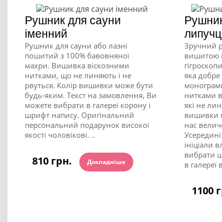
Рушник для сауни
Рушник
іменний
липучц
Рушник для сауни або лазні
Зручний р
пошитий з 100% бавовняної
вишитою 
махри. Вишивка віскозними
гігроскоп
нитками, що не линяють і не
яка добре
рвуться. Колір вишивки може бути
монограм
будь-яким. Текст на замовлення, Ви
нитками 
можете вибрати в галереї корону і
які не лин
шрифт напису. Оригінальний
вишивки м
персональний подарунок високої
нас велич
якості чоловікові. ..
Усередині
ініціали 
вибрати ш
810 грн.
Докладніше
в галереї в
1100 