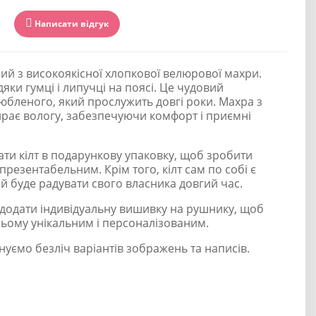
Написати відгук
ний з високоякісної хлопкової велюрової махри.
яки гумці і липучці на поясі. Це чудовий
юбленого, який прослужить довгі роки. Махра з
рає вологу, забезпечуючи комфорт і приємні
ти кілт в подарункову упаковку, щоб зробити
резентабельним. Крім того, кілт сам по собі є
 буде радувати свого власника довгий час.
 додати індивідуальну вишивку на рушнику, щоб
ьому унікальним і персоналізованим.
уємо безліч варіантів зображень та написів.