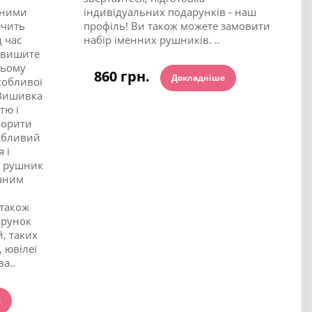
ьними
індивідуальних подарунків - наш
ечить
профіль! Ви також можете замовити
 час
набір іменних рушників. ..
, вишите
цьому
860 грн.
Докладніше
собливої
 Вишивка
тю і
ворити
абливий
 і
й рушник
ваним
також
арунок
, таких
, ювілеї
ва..
е