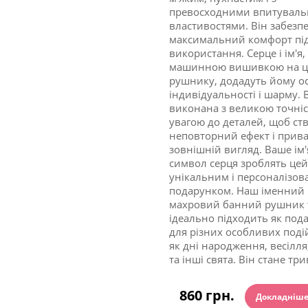
превосходними впитувал
властивостями. Він забезп
максимальний комфорт під
використання. Серце і ім'я
машинною вишивкою на 
рушнику, додадуть йому о
індивідуальності і шарму.
виконана з великою точніс
увагою до деталей, щоб ст
неповторний ефект і прив
зовнішній вигляд. Ваше ім'я
символ серця зроблять це
унікальним і персоналізо
подарунком. Наш іменний
махровий банний рушник 
ідеально підходить як под
для різних особливих подій
як дні народження, весілля
та інші свята. Він стане три
860 грн.
Докладніш