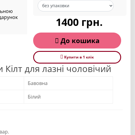
альною
дарунок
1400 грн.
До кошика
Купити в 1 клiк
 Кілт для лазні чоловічий
Бавовна
Білий
вар.