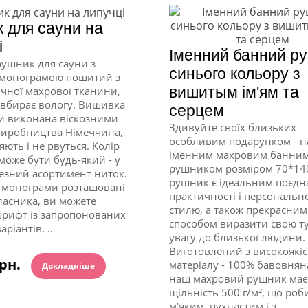
 для сауни на
і
Іменний банний р
ушник для сауни з
синього кольору з
монограмою пошитий з
вишитым ім'ям та
ичної махрової тканини,
 вбирає вологу. Вишивка
серцем
и виконана віскозними
Здивуйте своїх близьких
виробництва Німеччина,
особливим подарунком - 
яють і не рвуться. Колір
іменним махровим банни
оже бути будь-який - у
рушником розміром 70*14
езний асортимент ниток.
рушник є ідеальним поєд
 монограми розташовані
практичності і персональн
власника, ви можете
стилю, а також прекрасним
рифт із запропонованих
способом виразити свою ту
аріантів. ..
увагу до близької людини.
Виготовлений з високоякі
грн.
матеріалу - 100% бавовнян
Докладніше
наш махровий рушник має
щільність 500 г/м², що роб
м'яким, пухнастим і з