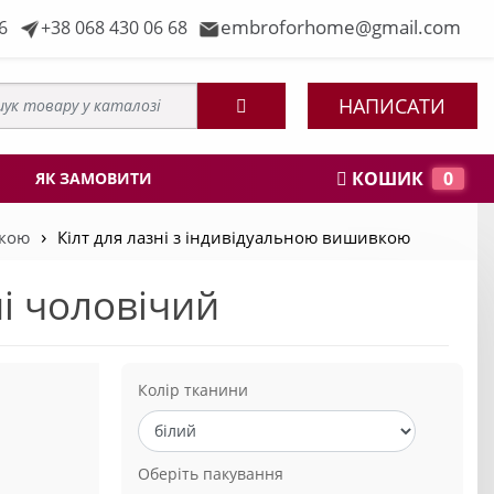
embroforhome@gmail.com
6
+38 068 430 06 68
НАПИСАТИ
КОШИК
0
ЯК ЗАМОВИТИ
вкою
Кілт для лазні з індивідуальною вишивкою
ні чоловічий
Колір тканини
Оберіть пакування