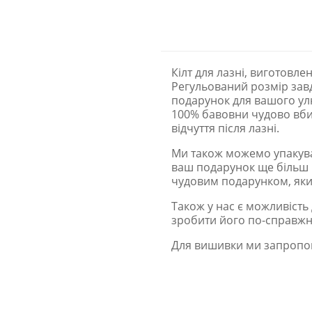
Кілт для лазні, виготовле
Регульований розмір завд
подарунок для вашого ул
100% бавовни чудово вби
відчуття після лазні.
Ми також можемо упакува
ваш подарунок ще більш п
чудовим подарунком, який
Також у нас є можливість
зробити його по-справжн
Для вишивки ми запропон