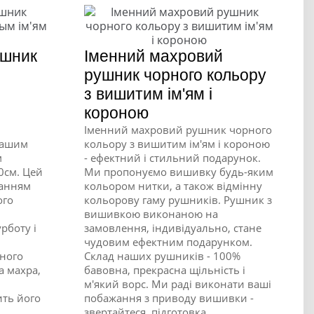
ушник
Іменний махровий
рушник чорного кольору
з вишитим ім'ям і
короною
Іменний махровий рушник чорного
нашим
кольору з вишитим ім'ям і короною
м
- ефектний і стильний подарунок.
0см. Цей
Ми пропонуємо вишивку будь-яким
нанням
кольором нитки, а також відмінну
ого
кольорову гаму рушників. Рушник з
вишивкою виконаною на
рботу і
замовлення, індивідуально, стане
чудовим ефектним подарунком.
сного
Склад наших рушників - 100%
а махра,
бавовна, прекрасна щільність і
м'який ворс. Ми раді виконати ваші
ить його
побажання з приводу вишивки -
звертайтеся, підготовка