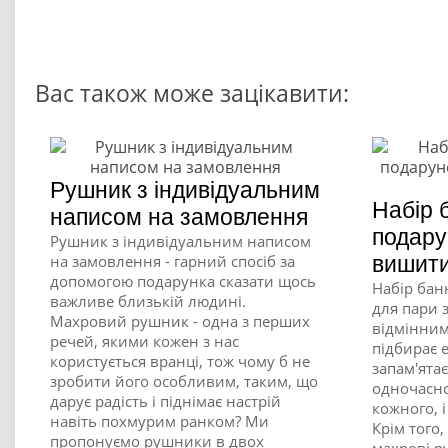
Вас також може зацікавити:
Рушник з індивідуальним
Набір 
написом на замовлення
подару
Рушник з індивідуальним написом
на замовлення - гарний спосіб за
вишити
допомогою подарунка сказати щось
Набір бан
важливе близькій людині.
для пари 
Махровий рушник - одна з перших
відмінним
речей, якими кожен з нас
підбирає 
користується вранці, тож чому б не
запам'ятає
зробити його особливим, таким, що
одночасно
дарує радість і піднімає настрій
кожного, 
навіть похмурим ранком? Ми
Крім того,
пропонуємо рушники в двох
махрові р