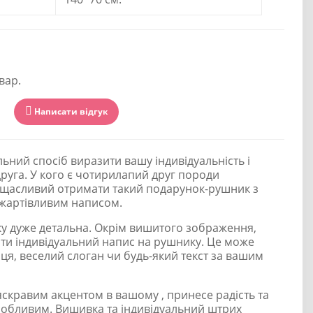
вар.
Написати відгук
льний спосіб виразити вашу індивідуальність і
руга. У кого є чотирилапий друг породи
 щасливий отримати такий подарунок-рушник з
жартівливим написом.
 дуже детальна. Окрім вишитого зображення,
ати індивідуальний напис на рушнику. Це може
ця, веселий слоган чи будь-який текст за вашим
скравим акцентом в вашому , принесе радість та
обливим. Вишивка та індивідуальний штрих