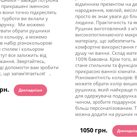
відмінним презентом на д
ч, прикрашені іменною
народження, ювілей, весіл
вони точно підкреслять
просто як знак уваги до бл
и турботи ви вклали у
людини. Практичність та як
дарунку. Ми можемо
Рушник виготовлений з м'я
увати обрати рушники
високопоглинаючого махр
о кольору, а можемо
матеріалу, що забезпечить
 в набір різнокольорові
комфортне використання п
 стилем і кольором
душу чи ванни. Склад мате
тут все залижить від
100% бавовна. Крім того, в
жання. Звертайтесь,
стане стильним та функці
ді допомогти вам зробити
прикрасою ванної кімнати.
, що запам'ятається! ..
Різноманітність кольорів: 
можете обрати колір виши
грн.
рушника, який найкраще п
Докладніше
для одержувача подарунка
чином, зробите подарунок
більш персоналізованим. 
можна додати на рушник на
1050 грн.
Докладні