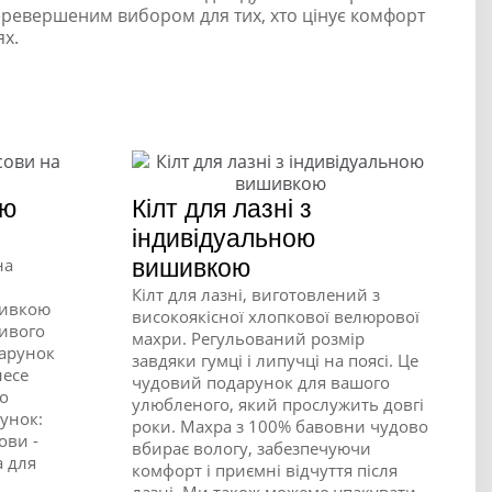
ревершеним вибором для тих, хто цінує комфорт
ях.
ою
Кілт для лазні з
індивідуальною
на
вишивкою
Кілт для лазні, виготовлений з
шивкою
високоякісної хлопкової велюрової
ливого
махри. Регульований розмір
дарунок
завдяки гумці і липучці на поясі. Це
несе
чудовий подарунок для вашого
го
улюбленого, який прослужить довгі
унок:
роки. Махра з 100% бавовни чудово
ови -
вбирає вологу, забезпечуючи
а для
комфорт і приємні відчуття після
лазні. Ми також можемо упакувати