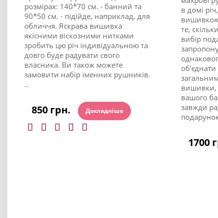
розмірах: 140*70 см. - банний та
в домі рі
90*50 см. - підійде, наприклад, для
вишивкою 
обличчя. Яскрава вишивка
те, скільк
якісними віскозними нитками
вибір по
зробить цю річ індивідуальною та
запропон
довго буде радувати свого
однаковог
власника. Ви також можете
об'єднати
замовити набір іменних рушників.
загальним
..
вишивки, 
вашого ба
завжди ра
850 грн.
Докладніше
подарунок
1700 