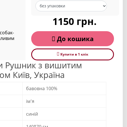
1150 грн.
собак-
До кошика
вливим
Купити в 1 клiк
и Рушник з вишитим
м Київ, Україна
бавовна 100%
ім'я
синій
140*70 см.