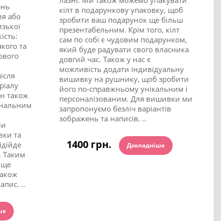
ень
кілт в подарункову упаковку, щоб
ля або
зробити ваш подарунок ще більш
изької
презентабельним. Крім того, кілт
ість:
сам по собі є чудовим подарунком,
кого та
який буде радувати свого власника
ового
довгий час. Також у нас є
можливість додати індивідуальну
ісля
вишивку на рушнику, щоб зробити
ріалу
його по-справжньому унікальним і
ін також
персоналізованим. Для вишивки ми
ональним
запропонуємо безліч варіантів
зображень та написів. ..
Ви
вки та
1400 грн.
ідійде
Докладніше
. Таким
 ще
Також
пис. ..
ше