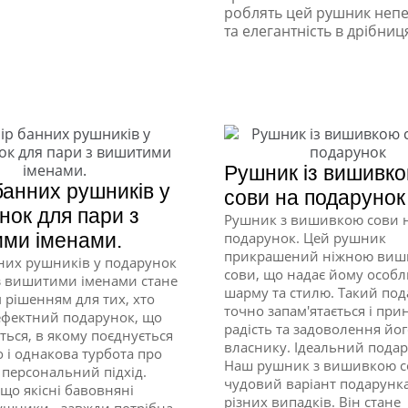
роблять цей рушник непе
та елегантність в дрібниц
Рушник із вишивк
банних рушників у
сови на подарунок
нок для пари з
Рушник з вишивкою сови 
ми іменами.
подарунок. Цей рушник
прикрашений ніжною ви
них рушників у подарунок
сови, що надає йому особ
з вишитими іменами стане
шарму та стилю. Такий по
 рішенням для тих, хто
точно запам'ятається і при
ефектний подарунок, що
радість та задоволення йо
ться, в якому поєднується
власнику. Ідеальний подар
 і однакова турбота про
Наш рушник з вишивкою с
і персональний підхід.
чудовий варіант подарунк
 що якісні бавовняні
різних випадків. Він стане
ушники - завжди потрібна