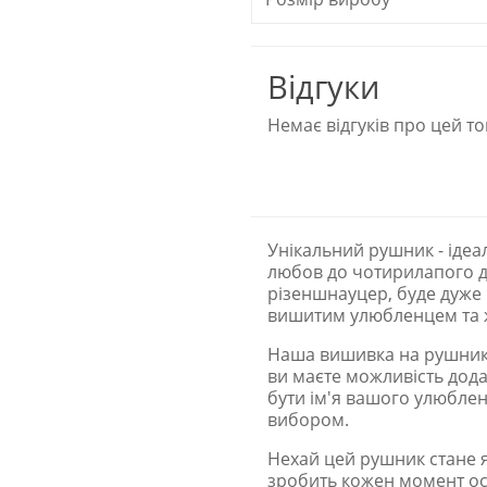
Відгуки
Немає відгуків про цей то
Унікальний рушник - ідеа
любов до чотирилапого д
різеншнауцер, буде дуже
вишитим улюбленцем та 
Наша вишивка на рушнику
ви маєте можливість дод
бути ім'я вашого улюблен
вибором.
Нехай цей рушник стане я
зробить кожен момент ос