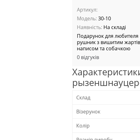
Артикул:
Модель:
30-10
Наявність:
На складі
Подарунок для любителя 
рушник з вишитим жарті
написом та собачкою
0 відгуків
Характеристик
рызеншнауцеро
Склад
Візерунок
Колір
Розмір виробу