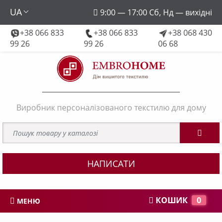
UA
9:00 — 17:00 Сб, Нд — вихідні
+38 066 833
+38 066 833
+38 068 430
embroforhome@gmail.com
99 26
99 26
06 68
Виробник персоналізованого текстилю для дому
НАПИСАТИ
КОШИК
0
МЕНЮ