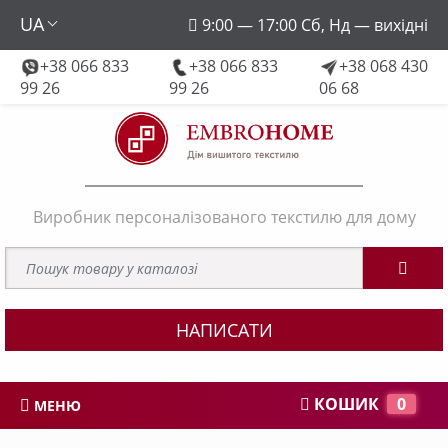
UA
9:00 — 17:00 Сб, Нд — вихідні
+38 066 833
+38 066 833
+38 068 430
embroforhome@gmail.com
99 26
99 26
06 68
Виробник персоналізованого текстилю для дому
НАПИСАТИ
КОШИК
0
МЕНЮ