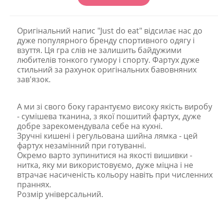
Оригінальний напис "Just do eat" відсилає нас до
дуже популярного бренду спортивного одягу і
взуття. Ця гра слів не залишить байдужими
любителів тонкого гумору і спорту. Фартух дуже
стильний за рахунок оригінальних бавовняних
зав'язок.
А ми зі свого боку гарантуємо високу якість виробу
- сумішева тканина, з якої пошитий фартух, дуже
добре зарекомендувала себе на кухні.
Зручні кишені і регульована шийна лямка - цей
фартух незамінний при готуванні.
Окремо варто зупинитися на якості вишивки -
нитка, яку ми використовуємо, дуже міцна і не
втрачає насиченість кольору навіть при численних
праннях.
Розмір універсальний.