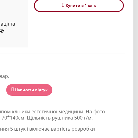
Купити в 1 клiк
ації та
ду
вар.
Написати відгук
пом кліники естетичної медицини. На фото
70*140см. Щільність рушника 500 г/м.
ння 5 штук і включає вартість розробки