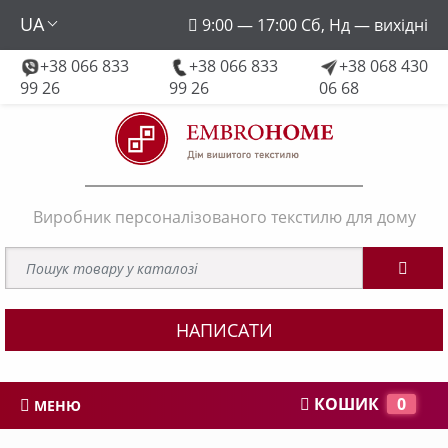
UA
9:00 — 17:00 Сб, Нд — вихідні
+38 066 833
+38 066 833
+38 068 430
embroforhome@gmail.com
99 26
99 26
06 68
Виробник персоналізованого текстилю для дому
НАПИСАТИ
КОШИК
0
МЕНЮ