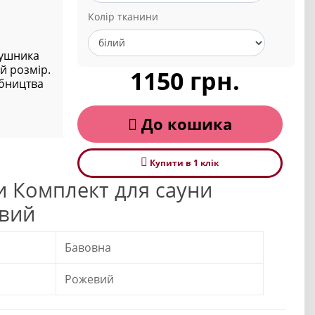
Колір тканини
рушника
й розмір.
1150 грн.
обництва
До кошика
Купити в 1 клiк
и Комплект для сауни
вий
Бавовна
Рожевий