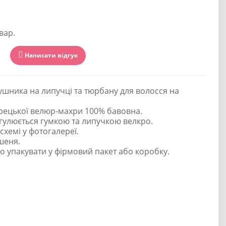
вар.
Написати відгук
ушника на липучці та тюрбану для волосся на
рецької велюр-махри 100% бавовна.
гулюється гумкою та липучкою велкро.
схемі у фотогалереї.
шеня.
 упакувати у фірмовий пакет або коробку.