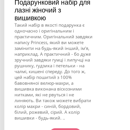
Подарунковий набір для
лазні жіночий з
вишивкою
Такий набір в якості подарунка є
одночасно і оригінальним і
практичним. Оригінальний завдяки
напису Princess, який ви можете
замінити на будь-який інший, ім'я,
наприклад. А практичний - бо дуже
зручний завдяки гумці і липучці на
рушнику, гудзика і петельки - на
чалмі, кишені спереду. До того ж,
цей набір пошитий з 100%
бавовняної велюр-махри, а
вишивка виконана віскозними
нитками, які не рвуться і не
линяють. Ви також можете вибрати
колір махри - синій, бордовий,
білий, рожевий, сірий. А колір
вишивки - будь-який. ..