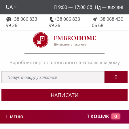
UA
9:00 — 17:00 Сб, Нд — вихідні
+38 066 833
+38 066 833
+38 068 430
embroforhome@gmail.com
99 26
99 26
06 68
Виробник персоналізованого текстилю для дому
НАПИСАТИ
КОШИК
0
МЕНЮ