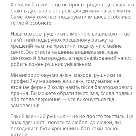
Хрещені батьки — це не просто родичі. Це люди, які
стають духовною опорою для дитини на все життя.
Саме тому хочеться подарувати їм щось особливе,
тепле й особисте.
Наші махрові рушники з іменною вишивкою — це
пам’ятний подарунок хрещеному батьку та
хрещеній мамі на хрестини, подяку чи сімейне
свято. Золотиста машинна вишивка виглядає
святково й благородно, а персоналізований напис
робить кожен рушник унікальним.
Ми використовуємо якісні махрові рушники та
професійну машинну вишивку, тому напис не
втрачає форму й колір навіть після багаторазового
прання. Ви можете обрати текст: ім’я, слова подяки
або тепле звернення — усе виконується під
замовлення.
Такий іменний рушник — це не просто текстиль. Це
знак вдячності, поваги та любові до людей, які
погодилися бути хрещеними батьками вашої
дитини.