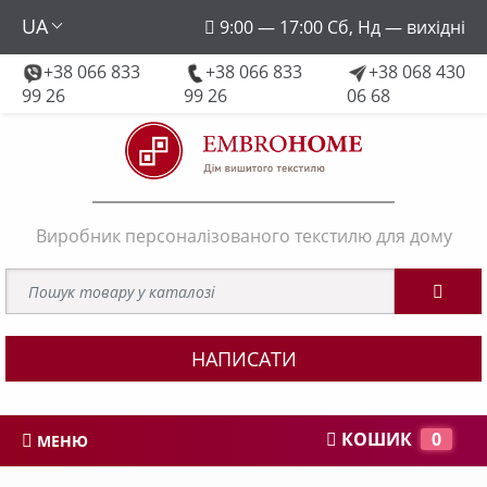
UA
9:00 — 17:00 Сб, Нд — вихідні
+38 066 833
+38 066 833
+38 068 430
embroforhome@gmail.com
99 26
99 26
06 68
Виробник персоналізованого текстилю для дому
НАПИСАТИ
КОШИК
0
МЕНЮ