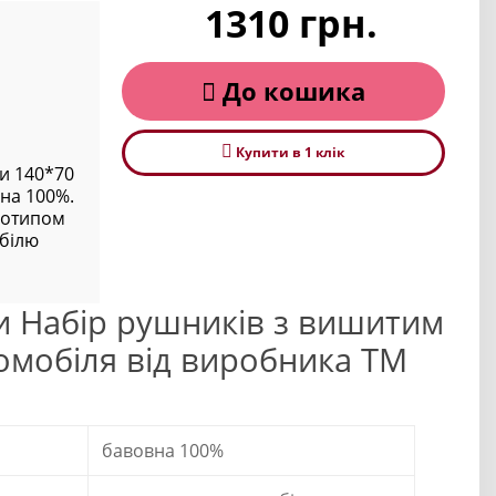
1310 грн.
До кошика
Купити в 1 клiк
и 140*70
вна 100%.
готипом
білю
и Набір рушників з вишитим
омобіля від виробника ТМ
бавовна 100%