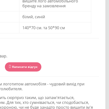
вишите лого автомобільного
бренду на замовлення
білий, синій
140*70 см. та 50*90 см
вар.
Написати відгук
м логотипом автомобіля - чудовий вихід при
втолюбителя.
ить сюрприз таким, що запам'ятається,
м. Для тих, хто сумнівається, чи сподобається,
 короною, чи не буде занадто просто вишити ім'я