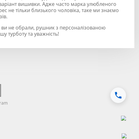
й варіант вишивки. Адже часто марка улюбленого
рес не тільки близького чоловіка, таке ми знаємо
зів.
у ви не обрали, рушник з персоналізованою
у турботу та уважність!
gram