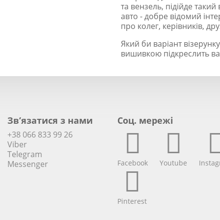
та вензель, підійде таки
авто - добре відомий інте
про колег, керівників, дру
Який би варіант візерунк
вишивкою підкреслить ваш
Зв’язатися з нами
Соц. мережi
+38 066 833 99 26
Viber
Telegram
Facebook
Youtube
Insta
Messenger
Pinterest