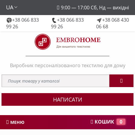
UA
9:00 — 17:00 Сб, Нд — вихідні
+38 066 833
+38 066 833
+38 068 430
embroforhome@gmail.com
99 26
99 26
06 68
Виробник персоналізованого текстилю для дому
НАПИСАТИ
КОШИК
0
МЕНЮ