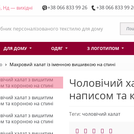
+38 066 833 99 26
+38 066 833 99 2
, Нд — вихідні
бник персоналізованого текстилю для дому
ДЛЯ ДОМУ
ОДЯГ
З ЛОГОТИПОМ
ю
Махровий халат із іменною вишивкою на спині
Чоловічий х
написом та 
Теги:
чоловічий халат