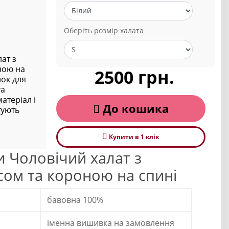
Оберіть розмір халата
ат з
ною на
2500 грн.
нок для
та
атеріал і
До кошика
тують
Купити в 1 клiк
 Чоловічий халат з
ом та короною на спині
бавовна 100%
іменна вишивка на замовлення