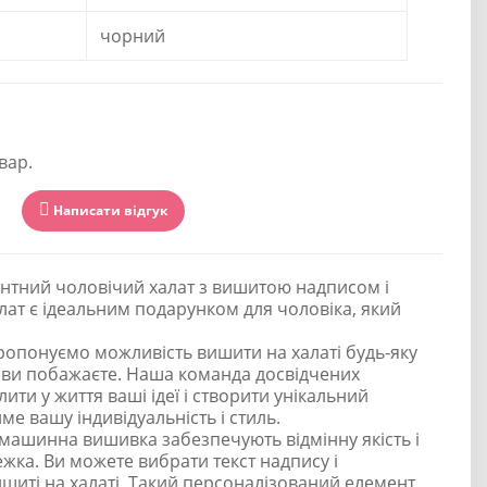
чорний
вар.
Написати відгук
нтний чоловічий халат з вишитою надписом і
лат є ідеальним подарунком для чоловіка, який
опонуємо можливість вишити на халаті будь-яку
е ви побажаєте. Наша команда досвідчених
ити у життя ваші ідеї і створити унікальний
е вашу індивідуальність і стиль.
 машинна вишивка забезпечують відмінну якість і
ежка. Ви можете вибрати текст надпису і
ишиті на халаті. Такий персоналізований елемент