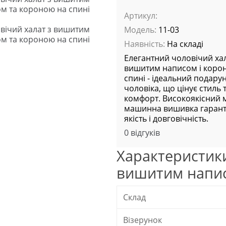
Артикул:
Модель:
11-03
Наявність:
На складі
Елегантний чоловічий хал
вишитим написом і коро
спині - ідеальний подару
чоловіка, що цінує стиль 
комфорт. Високоякісний м
машинна вишивка гаран
якість і довговічність.
0 відгуків
Характеристики
вишитим напис
Склад
Візерунок