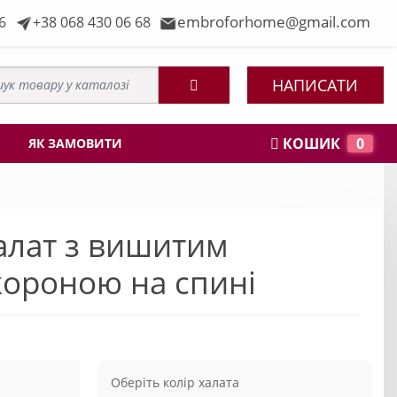
embroforhome@gmail.com
6
+38 068 430 06 68
НАПИСАТИ
КОШИК
0
ЯК ЗАМОВИТИ
алат з вишитим
короною на спині
Оберіть колір халата