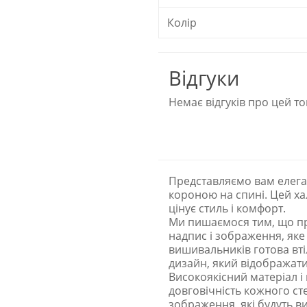
Колір
Відгуки
Немає відгуків про цей то
Представляємо вам елега
короною на спині. Цей ха
цінує стиль і комфорт.
Ми пишаємося тим, що пр
надпис і зображення, як
вишивальників готова втіл
дизайн, який відображатим
Високоякісний матеріал і
довговічність кожного ст
зображення, які будуть в