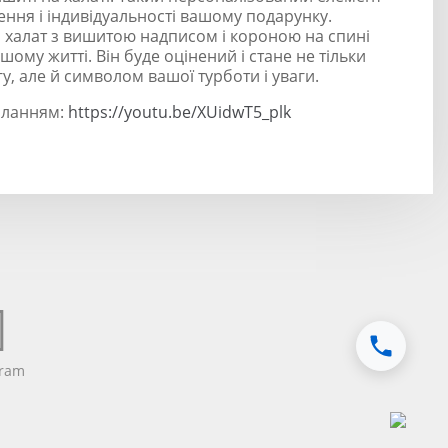
ння і індивідуальності вашому подарунку.
 халат з вишитою надписом і короною на спині
ому житті. Він буде оцінений і стане не тільки
, але й символом вашої турботи і уваги.
силанням:
https://youtu.be/XUidwT5_plk
gram