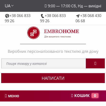
UA
9:00 — 17:00 Сб, Нд — вихідні
+38 066 833
+38 066 833
+38 068 430
embroforhome@gmail.com
99 26
99 26
06 68
Виробник персоналізованого текстилю для дому
НАПИСАТИ
КОШИК
0
МЕНЮ