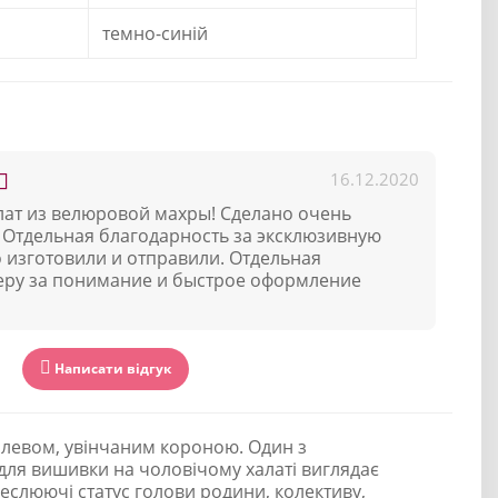
темно-синій
16.12.2020
лат из велюровой махры! Сделано очень
. Отдельная благодарность за эксклюзивную
 изготовили и отправили. Отдельная
еру за понимание и быстрое оформление
Написати відгук
 левом, увінчаним короною. Один з
для вишивки на чоловічому халаті виглядає
реслюючі статус голови родини, колективу,