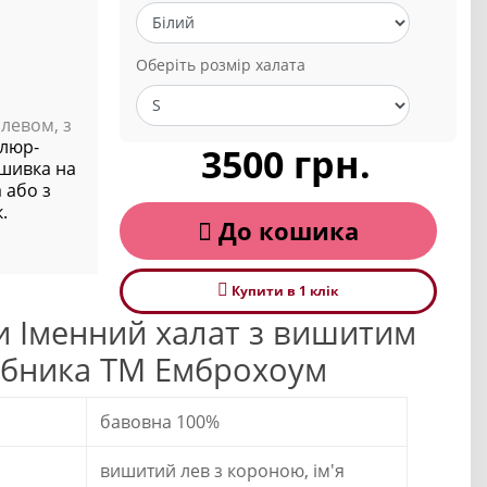
Оберіть розмір халата
левом, з
люр-
3500 грн.
ишивка на
 або з
.
До кошика
Купити в 1 клiк
и Іменний халат з вишитим
обника ТМ Емброхоум
бавовна 100%
вишитий лев з короною, ім'я