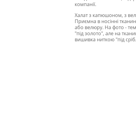
компанії.
Халат з капюшоном, з вел
Приємна в носінні тканин
або велюру. На фото - т
"під золото", але на ткан
вишивка ниткою "під сріб