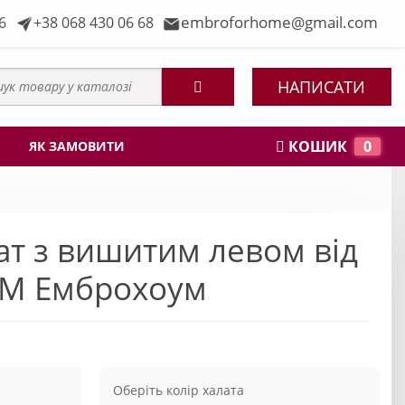
embroforhome@gmail.com
6
+38 068 430 06 68
НАПИСАТИ
КОШИК
0
ЯК ЗАМОВИТИ
ат з вишитим левом від
ТМ Емброхоум
Оберіть колір халата