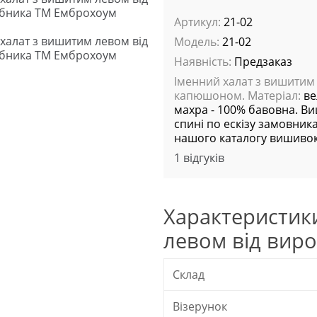
Артикул:
21-02
Модель:
21-02
Наявність:
Предзаказ
Іменний халат з вишитим 
капюшоном. Матеріал:
ве
махра - 100% бавовна. В
спині по ескізу замовника
нашого каталогу вишивок
1 відгуків
Характеристик
левом від вир
Склад
Візерунок