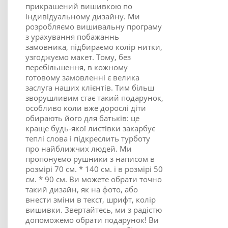
прикрашений вишивкою по
індивідуальному дизайну. Ми
розробляємо вишивальну програму
з урахування побажаннь
замовника, підбираємо колір нитки,
узгоджуємо макет. Тому, без
перебільшення, в кожному
готовому замовленні є велика
заслуга наших клієнтів. Тим більш
зворушливим стає такий подарунок,
особливо коли вже дорослі діти
обирають його для батьків: це
краще будь-якої листівки закарбує
теплі слова і підкреслить турботу
про найближчих людей. Ми
пропонуємо рушники з написом в
розмірі 70 см. * 140 см. і в розмірі 50
см. * 90 см. Ви можете обрати точно
такий дизайн, як на фото, або
внести зміни в текст, шрифт, колір
вишивки. Звертайтесь, ми з радістю
допоможемо обрати подарунок! Ви