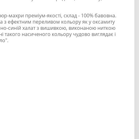
юр-махри преміум-якості, склад - 100% бавовна.
а з ефектним переливом кольору як у оксамиту
емно-синій халат з вишивкою, виконаною ниткою
ині такого насиченого кольору чудово виглядає і
ло".