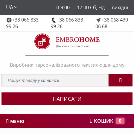
UA
9:00 — 17:00 Сб, Нд — вихідні
+38 066 833
+38 066 833
+38 068 430
embroforhome@gmail.com
99 26
99 26
06 68
Виробник персоналізованого текстилю для дому
НАПИСАТИ
КОШИК
0
МЕНЮ