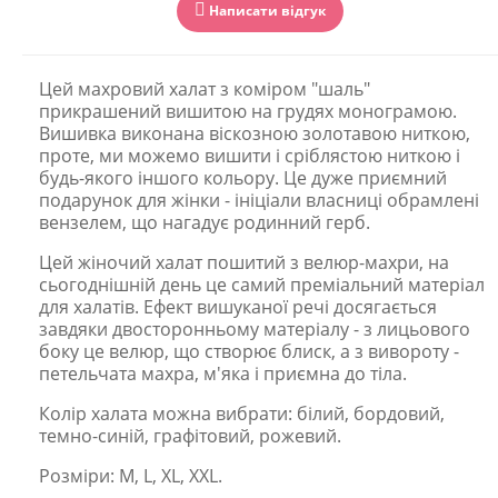
Написати відгук
Цей махровий халат з коміром "шаль"
прикрашений вишитою на грудях монограмою.
Вишивка виконана віскозною золотавою ниткою,
проте, ми можемо вишити і сріблястою ниткою і
будь-якого іншого кольору. Це дуже приємний
подарунок для жінки - ініціали власниці обрамлені
вензелем, що нагадує родинний герб.
Цей жіночий халат пошитий з велюр-махри, на
сьогоднішній день це самий преміальний матеріал
для халатів. Ефект вишуканої речі досягається
завдяки двосторонньому матеріалу - з лицьового
боку це велюр, що створює блиск, а з вивороту -
петельчата махра, м'яка і приємна до тіла.
Колір халата можна вибрати: білий, бордовий,
темно-синій, графітовий, рожевий.
Розміри: M, L, XL, XXL.