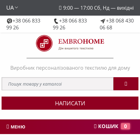
UA
9:00 — 17:00 Сб, Нд — вихідні
+38 066 833
+38 066 833
+38 068 430
embroforhome@gmail.com
99 26
99 26
06 68
Виробник персоналізованого текстилю для дому
НАПИСАТИ
КОШИК
0
МЕНЮ