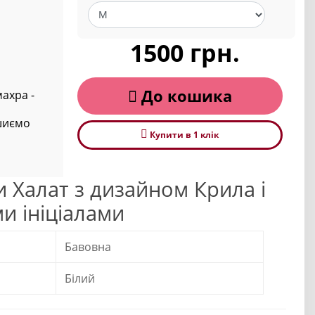
1500 грн.
До кошика
ахра -
ишиємо
Купити в 1 клiк
 Халат з дизайном Крила і
и ініціалами
Бавовна
Білий