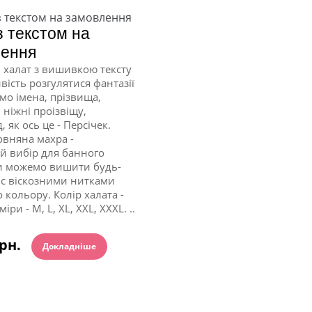
з текстом на
лення
халат з вишивкою тексту
вість розгулятися фантазії
мо імена, прізвища,
 ніжні проізвіщу,
 як ось це - Персічек.
овняна махра -
 вибір для банного
и можемо вишити будь-
с віскозними нитками
 кольору. Колір халата -
іри - М, L, XL, XXL, XXXL. ..
грн.
Докладніше