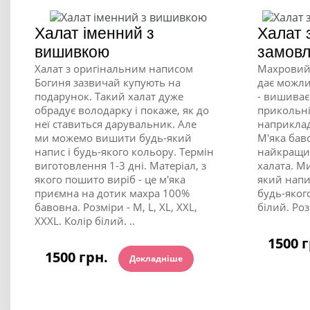
Халат іменний з
Халат 
вишивкою
замов
Халат з оригінальним написом
Махровий 
Богиня зазвичай купують на
дає можли
подарунок. Такий халат дуже
- вишиває
обрадує володарку і покаже, як до
прикольні
неї ставиться дарувальник. Але
наприклад,
ми можемо вишити будь-який
М'яка бав
напис і будь-якого кольору. Термін
найкращий
виготовлення 1-3 дні. Матеріал, з
халата. М
якого пошито виріб - це м'яка
який напи
приємна на дотик махра 100%
будь-якого
бавовна. Розміри - M, L, XL, XXL,
білий. Розм
XXXL. Колір білий. ..
1500 
1500 грн.
Докладніше