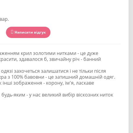
вар.
Написати відгук
раженням крил золотими нитками - це дуже
расити, здавалося б, звичайну річ - банний
одязі захочеться залишатися і не тільки після
ахра з 100% бавовни - це затишний домашній одяг.
нші зображення - корону, ім'я, ласкаве
будь-яким - у нас великий вибір віскозних ниток