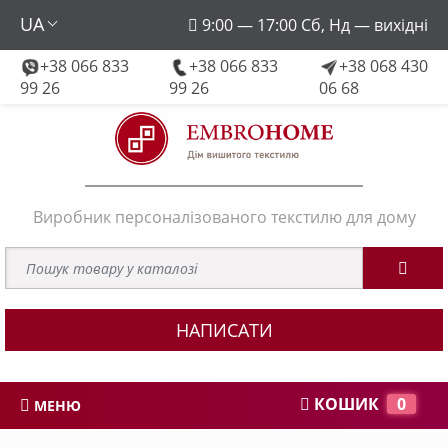
UA
9:00 — 17:00 Сб, Нд — вихідні
+38 066 833
+38 066 833
+38 068 430
embroforhome@gmail.com
99 26
99 26
06 68
Виробник персоналізованого текстилю для дому
НАПИСАТИ
КОШИК
0
МЕНЮ