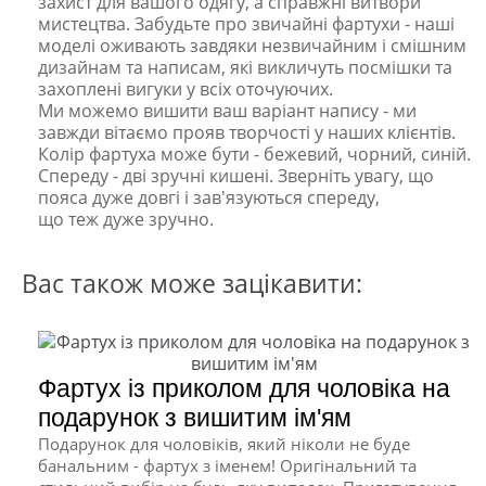
захист для вашого одягу, а справжні витвори
мистецтва. Забудьте про звичайні фартухи - наші
моделі оживають завдяки незвичайним і смішним
дизайнам та написам, які викличуть посмішки та
захоплені вигуки у всіх оточуючих.
Ми можемо вишити ваш варіант напису - ми
завжди вітаємо прояв творчості у наших клієнтів.
Колір фартуха може бути - бежевий, чорний, синій.
Спереду - дві зручні кишені. Зверніть увагу, що
пояса дуже довгі і зав'язуються спереду,
що теж дуже зручно.
Вас також може зацікавити:
Фартух із приколом для чоловіка на
подарунок з вишитим ім'ям
Подарунок для чоловіків, який ніколи не буде
банальним - фартух з іменем! Оригінальний та