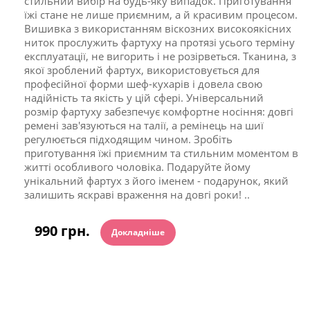
стильний вибір на будь-яку випадок. Приготування
їжі стане не лише приємним, а й красивим процесом.
Вишивка з використанням віскозних високоякісних
ниток прослужить фартуху на протязі усього терміну
експлуатації, не вигорить і не розірветься. Тканина, з
якої зроблений фартух, використовується для
професійної форми шеф-кухарів і довела свою
надійність та якість у цій сфері. Універсальний
розмір фартуху забезпечує комфортне носіння: довгі
ремені зав'язуються на талії, а ремінець на шиї
регулюється підходящим чином. Зробіть
приготування їжі приємним та стильним моментом в
житті особливого чоловіка. Подаруйте йому
унікальний фартух з його іменем - подарунок, який
залишить яскраві враження на довгі роки! ..
990 грн.
Докладніше