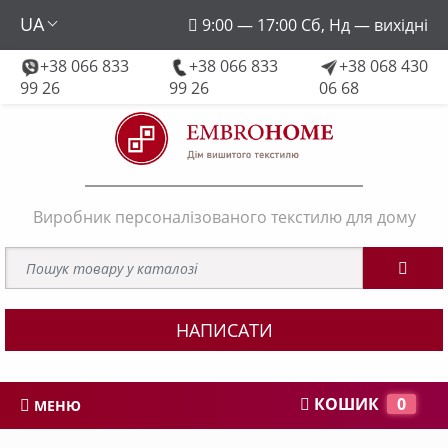
UA
9:00 — 17:00 Сб, Нд — вихідні
+38 066 833
+38 066 833
+38 068 430
embroforhome@gmail.com
99 26
99 26
06 68
Виробник персоналізованого текстилю для дому
НАПИСАТИ
КОШИК
0
МЕНЮ