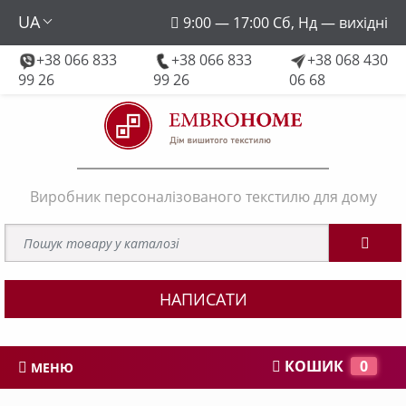
UA
9:00 — 17:00 Сб, Нд — вихідні
+38 066 833
+38 066 833
+38 068 430
embroforhome@gmail.com
99 26
99 26
06 68
Виробник персоналізованого текстилю для дому
НАПИСАТИ
КОШИК
0
МЕНЮ