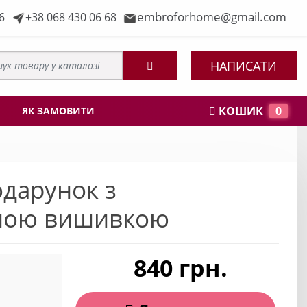
embroforhome@gmail.com
6
+38 068 430 06 68
НАПИСАТИ
КОШИК
0
ЯК ЗАМОВИТИ
одарунок з
ьною вишивкою
840 грн.