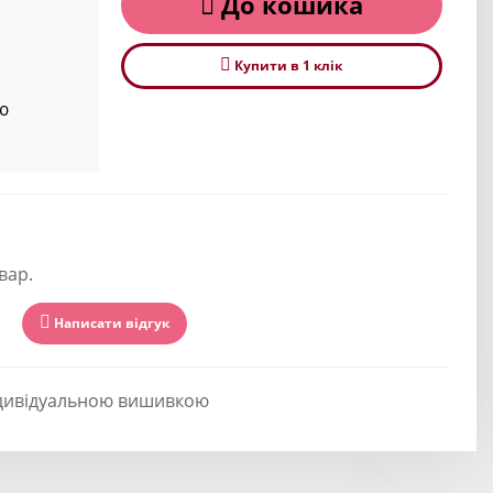
До кошика
Купити в 1 клiк
ю
вар.
Написати відгук
ндивідуальною вишивкою