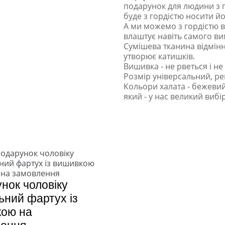
подарунок для людини з п
буде з гордістю носити йо
А ми можемо з гордістю в
влаштує навіть самого ви
Сумішева тканина відмінн
утворює катишків.
Вишивка - не рветься і не
Розмір універсальний, р
Кольори халата - бежевий
який - у нас великий вибі
нок чоловіку
ьний фартух із
кою на