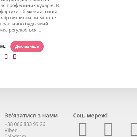
для професійних кухарів. В
 фартухи - бежевий, синій,
олір вишивки ви можете
практично будь-який.
ка регулюється. ..
рн.
Докладніше
Зв’язатися з нами
Соц. мережi
+38 066 833 99 26
Viber
Telegram