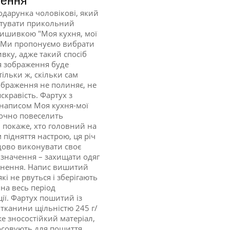
лення
подарунка чоловікові, який
отувати прикольний
вишивкою "Моя кухня, мої
 Ми пропонуємо вибрати
вку, адже такий спосіб
 зображення буде
ільки ж, скільки сам
ображення не полиняє, не
скравість. Фартух з
написом Моя кухня-мої
очно повеселить
і покаже, хто головний на
м підняття настрою, ця річ
дово виконувати своє
значення – захищати одяг
днення. Напис вишитий
кі не рвуться і зберігають
 на весь період
ції. Фартух пошитий із
 тканини щільністю 245 г/
же зносостійкий матеріал,
осовують для пошиття