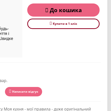
До кошика
Купити в 1 клiк
удь-
ття і
 Швидке
вар.
Написати відгук
 Моя кухня - мої правила - дуже оригінальний