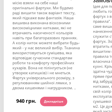
замов
місію взяли на себе наші
Ідея для 
оригінальні фартухи. Ми будемо
любить г
раді вишити також варіант тексту,
фартух з 
який підкаже вам фантазія. Наша
правила".
вишивка виконана віскозними
саме виши
високоміцними нитками, які не
нанесення
втрачають насиченості кольорів
служити ст
навіть при багаторазових праннях.
фартух. З
А колір ниток можете вибрати будь-
втратить я
який - у нас великий вибір. Тканина
вишитим 
використовується сумішева, яка
правила т
відповідає сучасним стандартам
власника 
роботи та комфорту професійних
кухні. Крі
кухарів. Вона не пілінгується (не
здатна чу
утворює катишків) і не мнеться.
пряме при
Фартух універсального розміру, з
від забру
регулюванням шийної лямки, з
нитками, я
двома кишенями і нагрудником. ..
свій колір
експлуата
940 грн.
сумішевої
Докладніше
м2. Це ду
який заст