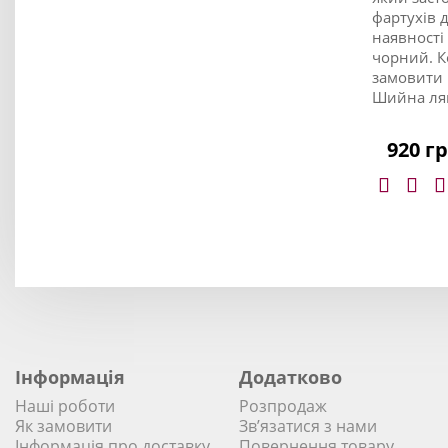
фартухів 
наявності
чорний. К
замовити 
Шийна лям
920 г
Інформація
Додатково
Наші роботи
Розпродаж
Як замовити
Зв’язатися з нами
Інформація про доставку.
Повернення товару