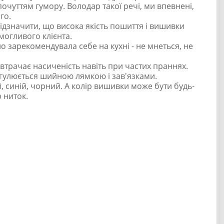
очуттям гумору. Володар такої речі, ми впевнені,
го.
ідзначити, що висока якість пошиття і вишивки
могливого клієнта.
о зарекомендувала себе на кухні - не мнеться, не
 втрачає насиченість навіть при частих праннях.
егулюється шийною лямкою і зав'язками.
, синій, чорний. А колір вишивки може бути будь-
р ниток.