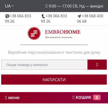
UA
9:00 — 17:00 Сб, Нд — вихідні
+38 066 833
+38 066 833
+38 068 430
embroforhome@gmail.com
99 26
99 26
06 68
Виробник персоналізованого текстилю для дому
НАПИСАТИ
КОШИК
0
МЕНЮ