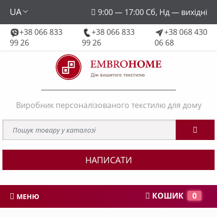
UA
9:00 — 17:00 Сб, Нд — вихідні
+38 066 833
+38 066 833
+38 068 430
embroforhome@gmail.com
99 26
99 26
06 68
Виробник персоналізованого текстилю для дому
НАПИСАТИ
КОШИК
0
МЕНЮ