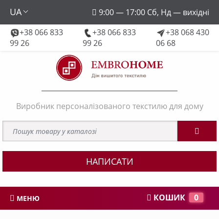
UA
9:00 — 17:00 Сб, Нд — вихідні
+38 066 833
+38 066 833
+38 068 430
embroforhome@gmail.com
99 26
99 26
06 68
Виробник персоналізованого текстилю для дому
НАПИСАТИ
КОШИК
0
МЕНЮ