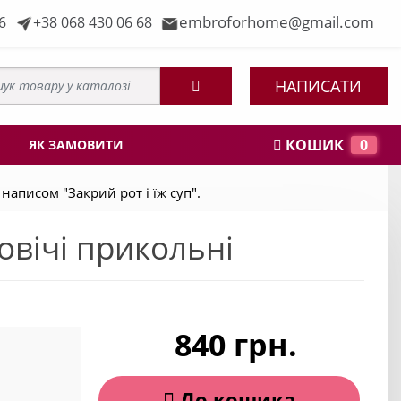
embroforhome@gmail.com
6
+38 068 430 06 68
НАПИСАТИ
КОШИК
0
ЯК ЗАМОВИТИ
аписом "Закрий рот і їж суп".
овічі прикольні
840 грн.
До кошика