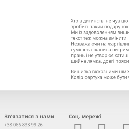
Хто в дитинстві не чув ц
зробить такий подарунок
Ми із задоволенням виш
текст теж можна змінити.
Незважаючи на жартівливу
сумішева тканина витрим
прань і не утворює катишк
шийна лямка, довгі пояси
Вишивка віскозними німец
Колір фартуха може бути 
Зв’язатися з нами
Соц. мережi
+38 066 833 99 26