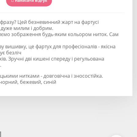
Написати відгук
ю фразу? Цей безневинний жарт на фартусі
 дуже милим і добрим.
иємо зображення будь-яким кольором ниток. Сам
 вишивку, це фартух для професіоналів - якісна
ує безліч
ів. Зручні дві кишені спереду і регульована
.
ькими нитками - довговічна і зносостійка.
чорний, бежевий, синій