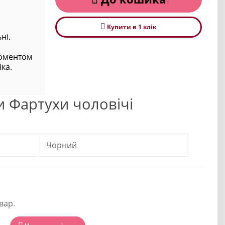
Купити в 1 клiк
ні.
моментом
ка.
и Фартухи чоловічі
Чорний
вар.