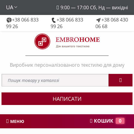
UA
9:00 — 17:00 Сб, Нд — вихідні
+38 066 833
+38 066 833
+38 068 430
embroforhome@gmail.com
99 26
99 26
06 68
Виробник персоналізованого текстилю для дому
НАПИСАТИ
КОШИК
0
МЕНЮ