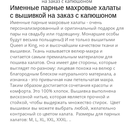
Именные парные махровые халаты
с вышивкой на заказ с капюшоном
Именные парные махровые халаты - очень
персонализированный и оригинальный подарок для
пары на свадьбу или годовщину. Монаршие особы
будут весьма польщены)) И не только вышитыми
Queen и King, но и высочайшим качеством ткани и
вышивки. Ткань называется велюр-махра и
считается самым премиальным материалом для
пошива халатов. Она имеет две стороны, которые
выглядят по-разному: лицевая похожа на велюр с
благородным блеском натурального материала, а
изнанка - это привычная нам петельчатая махра.
Таким образом достигается сочетания красоты и
комфорта. Это 100% хлопок. Вышивка выполнена
вискозной нитью, которая является прочной и
стойкой, чтобы выдержать множество стирок. Цвет
вышивки вы можете выбрать любой, желательно
контрасный со цветом халата. Размеры для парных
халатов: M, L, XL, XXL, XXXL. ..