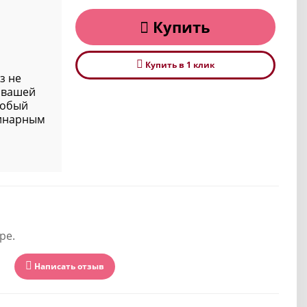
Купить
Купить в 1 клик
з не
 вашей
собый
инарным
ре.
Написать отзыв