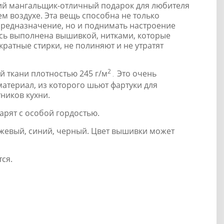
ий мангальщик-отличный подарок для любителя
м воздухе. Эта вещь способна не только
редназначение, но и поднимать настроение
сь выполнена вышивкой, нитками, которые
ратные стирки, не полиняют и не утратят
2
й ткани плотностью 245 г/м
Это очень
.
атериал, из которого шьют фартуки для
ников кухни.
рят с особой гордостью.
бежевый, синий, черный. Цвет вышивки может
ся.