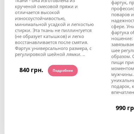
ткани - она изготовлена из
фартук, п
крученой смесовой пряжи и
професси
отличается высокой
поваров и
износоустойчивостью,
надежност
минимальной усадкой и легкостью
сфере. Ун
стирки. Эта ткань не пиллингуется
фартука о
(не образует катышков) и легко
ношение:
восстанавливается после смятия.
завязываю
Фартук универсального размера, с
шее регу
регулировкой шейной лямки. ..
образом. 
пищи при
моментом
840 грн.
Подробнее
мужчины.
уникальны
подарок, 
впечатлени
990 г