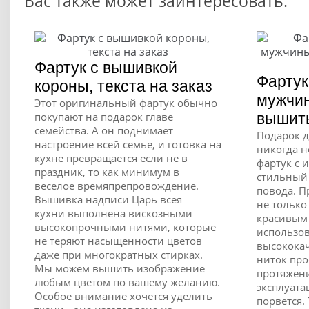
Вас также может заинтересовать:
Фартук с вышивкой
Фартук
короны, текста на заказ
мужчин
Этот оригинальный фартук обычно
покупают на подарок главе
вышит
семейства. А он поднимает
Подарок д
настроение всей семье, и готовка на
никогда н
кухне превращается если не в
фартук с 
праздник, то как минимум в
стильный
веселое времяпрепровождение.
повода. П
Вышивка надписи Царь всея
не только
кухни выполнена вискозными
красивым
высокопрочными нитями, которые
использо
не теряют насыщенности цветов
высокока
даже при многократных стирках.
ниток про
Мы можем вышить изображение
протяжени
любым цветом по вашему желанию.
эксплуата
Особое внимание хочется уделить
порвется.