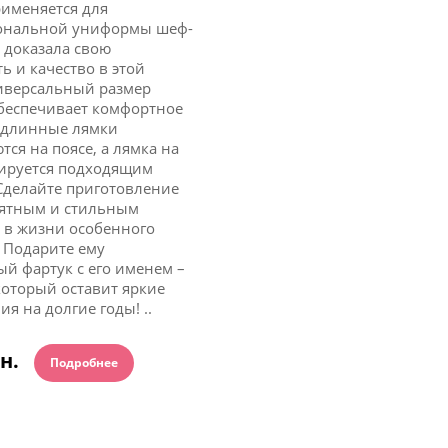
рименяется для
ональной униформы шеф-
 доказала свою
ь и качество в этой
иверсальный размер
беспечивает комфортное
 длинные лямки
тся на поясе, а лямка на
лируется подходящим
Сделайте приготовление
ятным и стильным
 в жизни особенного
 Подарите ему
й фартук с его именем –
который оставит яркие
я на долгие годы! ..
рн.
Подробнее